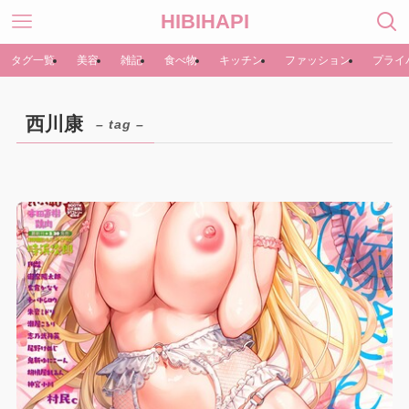
HIBIHAPI
タグ一覧
美容
雑記
食べ物
キッチン
ファッション
プライ
西川康
– tag –