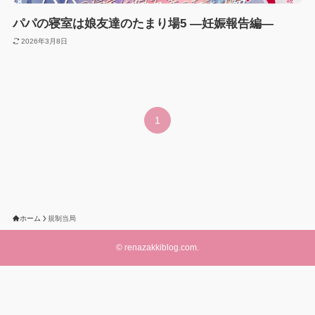
パパの寝室は娘友達のたまり場5 ―妊娠報告編―
2026年3月8日
1
ホーム
規制当局
©
renazakkiblog.com.