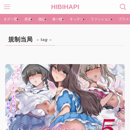
HIBIHAPI
タグ一覧
美容
雑記
食べ物
キッチン
ファッション
プライ
規制当局
– tag –