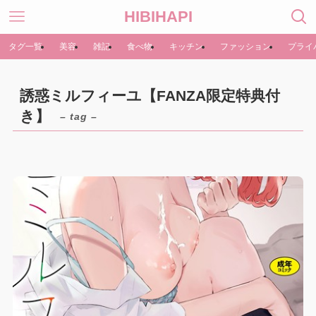
HIBIHAPI
タグ一覧
美容
雑記
食べ物
キッチン
ファッション
プライ
誘惑ミルフィーユ【FANZA限定特典付
き】
– tag –