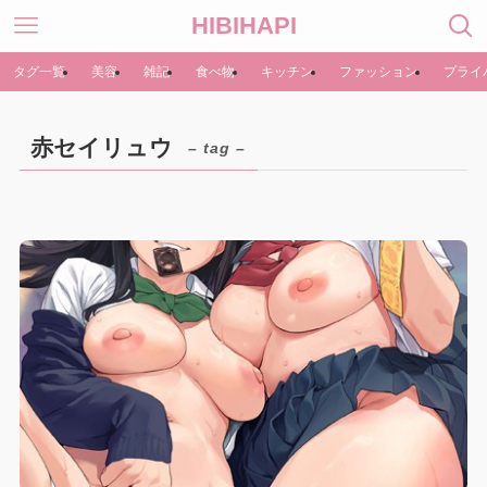
HIBIHAPI
タグ一覧
美容
雑記
食べ物
キッチン
ファッション
プライ
赤セイリュウ
– tag –