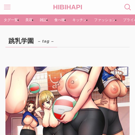
HIBIHAPI
タグ一覧
美容
雑記
食べ物
キッチン
ファッション
プライ
跳乳学園
– tag –