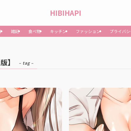
HIBIHAPI
容
雑記
食べ物
キッチン
ファッション
プライバシ
全版】
– tag –