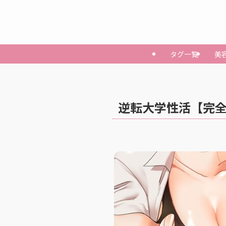
タグ一覧
美
逆転大学性活【完