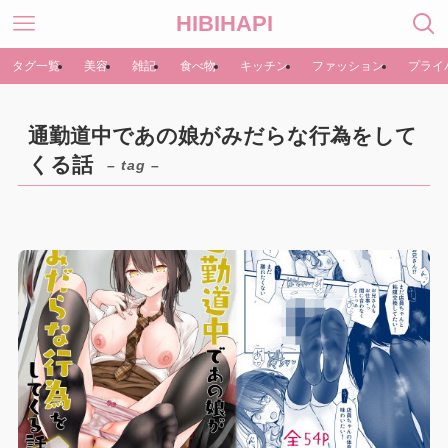
HIBIHAPI
タグ一覧
美容
雑記
食べ物
キッチン
ファッション
プライ
通勤道中であの娘がみだらな行為をして
くる話
– tag –