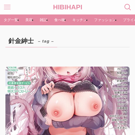
HIBIHAPI
タグ一覧
美容
雑記
食べ物
キッチン
ファッション
プライ
針金紳士
– tag –