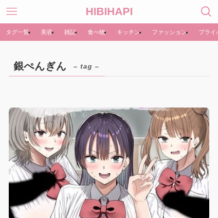
HIBIHAPI
タグ一覧
美容
雑記
食べ物
キッチン
ファッション
プライ
銀ぺんぎん
– tag –