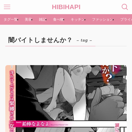
HIBIHAPI
タグ一覧
美容
雑記
食べ物
キッチン
ファッション
プライ
闇バイトしませんか？
– tag –