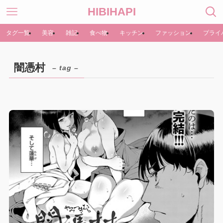
HIBIHAPI
タグ一覧
美容
雑記
食べ物
キッチン
ファッション
プライ
闇憑村
– tag –