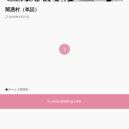
闇憑村（単話）
2026年6月27日
1
ホーム
闇憑村
©
renazakkiblog.com.