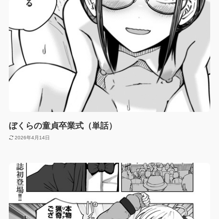
ぼくらの童貞卒業式（単話）
2026年4月14日