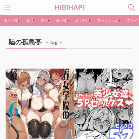
HIBIHAPI
タグ一覧
美容
雑記
食べ物
キッチン
ファッション
プライ
陸の孤島亭
– tag –