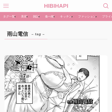
HIBIHAPI
タグ一覧
美容
雑記
食べ物
キッチン
ファッション
プライ
雨山電信
– tag –