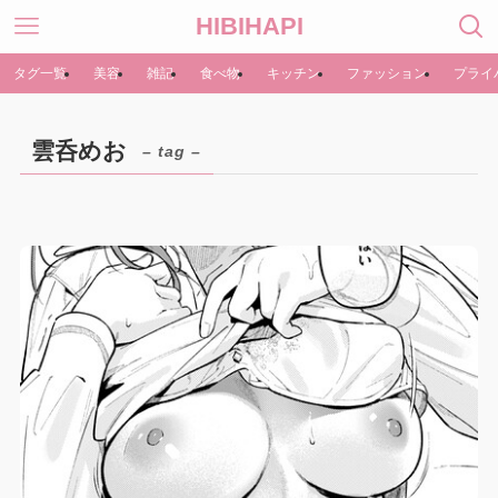
HIBIHAPI
タグ一覧
美容
雑記
食べ物
キッチン
ファッション
プライ
雲呑めお
– tag –