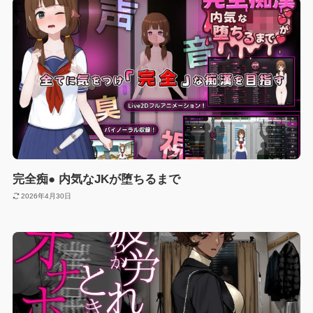
完全痴● 内気なJKが堕ちるまで
2026年4月30日