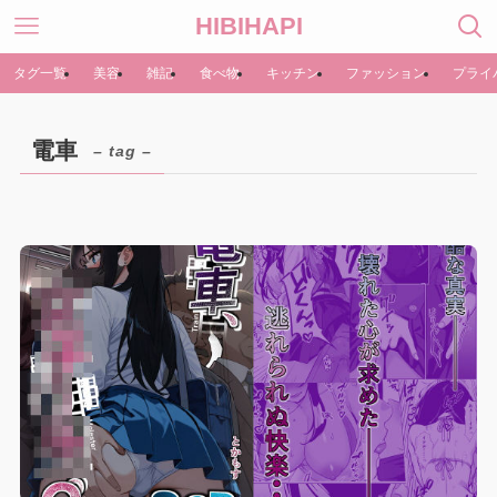
HIBIHAPI
タグ一覧
美容
雑記
食べ物
キッチン
ファッション
プライ
電車
– tag –