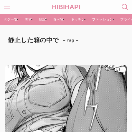
HIBIHAPI
タグ一覧
美容
雑記
食べ物
キッチン
ファッション
プライ
静止した箱の中で
– tag –