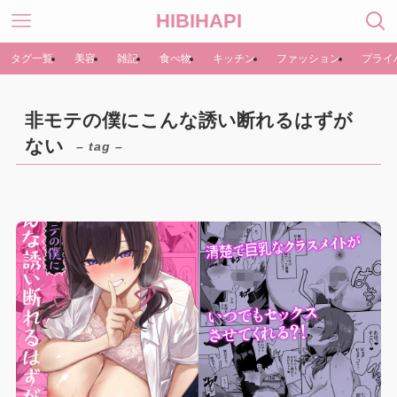
HIBIHAPI
タグ一覧
美容
雑記
食べ物
キッチン
ファッション
プライ
非モテの僕にこんな誘い断れるはずが
ない
– tag –