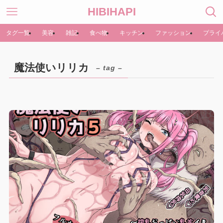
HIBIHAPI
タグ一覧
美容
雑記
食べ物
キッチン
ファッション
プライ
魔法使いリリカ
– tag –