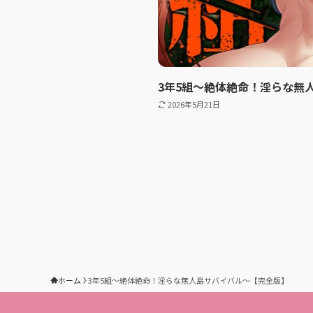
3年5組〜絶体絶命！淫らな無
2026年5月21日
ホーム
3年5組〜絶体絶命！淫らな無人島サバイバル〜【完全版】