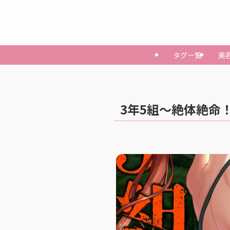
タグ一覧
美
3年5組〜絶体絶命