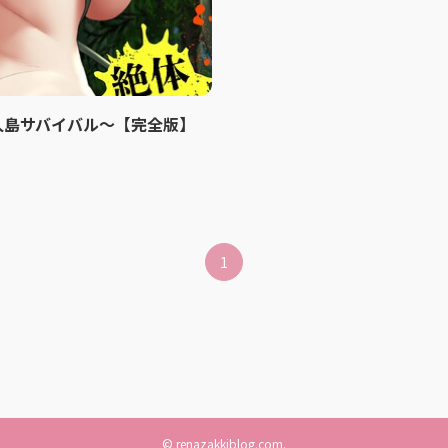
人島サバイバル〜【完全版】
1
©
renazakkiblog.com.