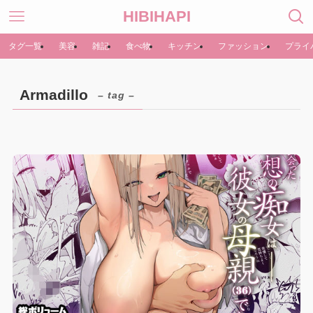
HIBIHAPI
タグ一覧
美容
雑記
食べ物
キッチン
ファッション
プライ
Armadillo
– tag –