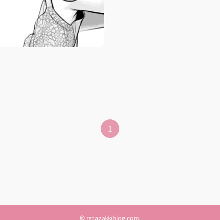
1
©
renazakkiblog.com.