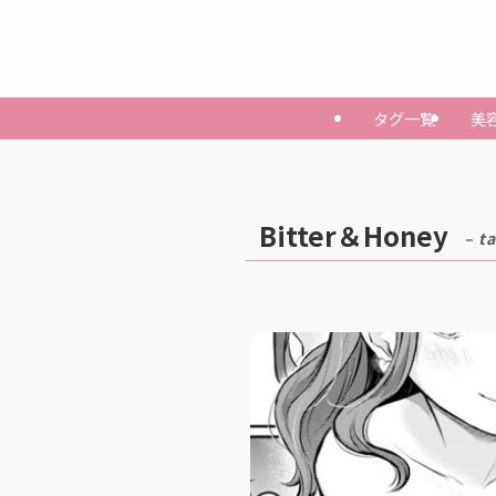
タグ一覧
美
Bitter＆Honey
– t