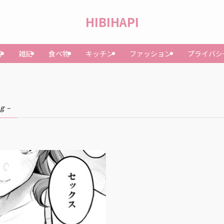
HIBIHAPI
容
雑記
食べ物
キッチン
ファッション
プライバシ
ag –