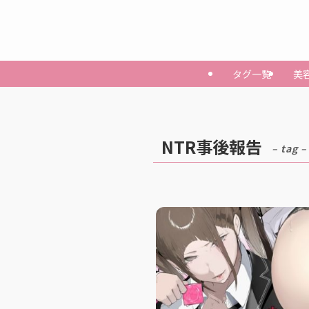
タグ一覧
美
NTR事後報告
– tag –