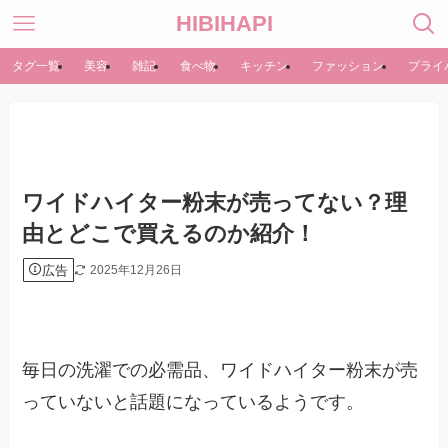
HIBIHAPI
タグ一覧
美容
雑記
食べ物
キッチン
ファッション
プライ
ワイドハイター粉末が売ってない？理
由とどこで買えるのか紹介！
広告
2025年12月26日
毎日の洗濯での必需品、ワイドハイター粉末が売
っていないと話題になっているようです。