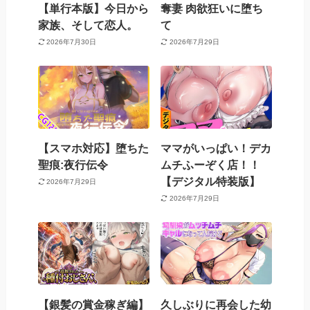
【単行本版】今日から
奪妻 肉欲狂いに堕ち
家族、そして恋人。
て
2026年7月30日
2026年7月29日
【スマホ対応】堕ちた
ママがいっぱい！デカ
聖痕:夜行伝令
ムチふーぞく店！！
【デジタル特装版】
2026年7月29日
2026年7月29日
【銀髪の賞金稼ぎ編】
久しぶりに再会した幼