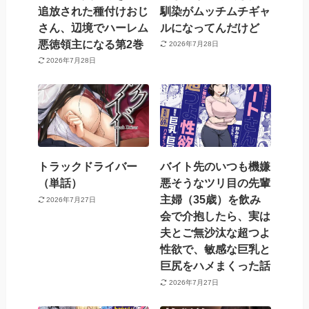
追放された種付けおじ
馴染がムッチムチギャ
さん、辺境でハーレム
ルになってんだけど
悪徳領主になる第2巻
2026年7月28日
2026年7月28日
トラックドライバー
バイト先のいつも機嫌
（単話）
悪そうなツリ目の先輩
主婦（35歳）を飲み
2026年7月27日
会で介抱したら、実は
夫とご無沙汰な超つよ
性欲で、敏感な巨乳と
巨尻をハメまくった話
2026年7月27日