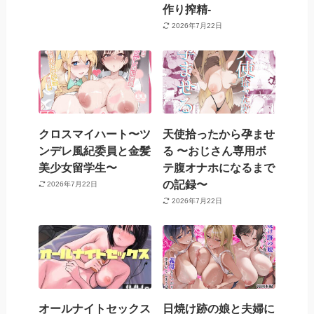
作り搾精-
2026年7月22日
クロスマイハート〜ツ
天使拾ったから孕ませ
ンデレ風紀委員と金髪
る 〜おじさん専用ボ
美少女留学生〜
テ腹オナホになるまで
の記録〜
2026年7月22日
2026年7月22日
オールナイトセックス
日焼け跡の娘と夫婦に