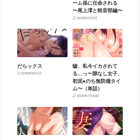
ーム係に任命される
〜尾上澪と軽音部編〜
2026年8月2日
だらックス
嘘、私今イカされて
る…っ〜隙なし女子、
2026年8月1日
初泥●のち無防備タイ
ム〜（単話）
2026年7月30日