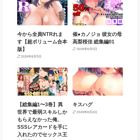
今から全員NTRれま
催●カノジョ 彼女の母
す【超ボリューム合本
高梨桜佳 総集編01
版】
2026年8月5日
2026年8月5日
【総集編1〜3巻】異
キスハグ
世界で最弱スキルしか
2026年8月4日
もらえなかった俺、
SSSレアカードを手に
入れたのでセックス王